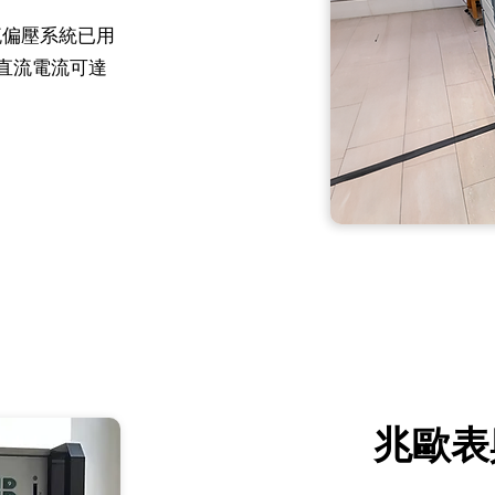
直流偏壓系統已用
，直流電流可達
兆歐表與