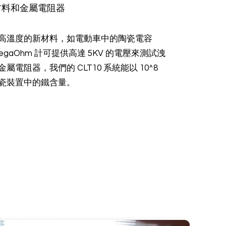
材料和金屬電阻器
高溫度的新材料，如電動車中的陶瓷電容
egaOhm 計可提供高達 5KV 的電壓來測試洩
屬電阻器，我們的 CLT10 系統能以 10^8
瓷裝置中的鐵含量。