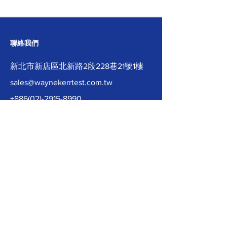
聯絡我們
新北市新店區北新路2段228巷21號1樓
sales@waynekerrtest.com.tw
+886(02)-2915-8990
取得報價
關於英之科科技股份有限公司
我們提供高達45種 LCR Meter 機型，透
過本地直銷與遍佈全球經銷商的雙軌銷
售，無微不至的Wayne Kerr Care服務，