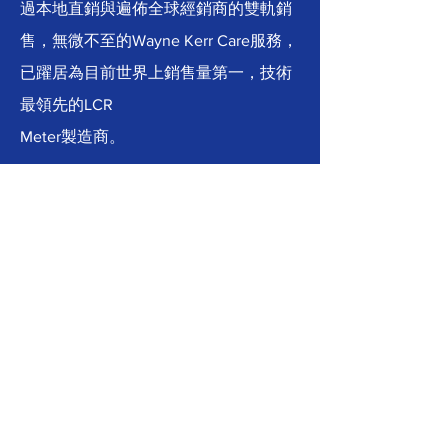
過本地直銷與遍佈全球經銷商的雙軌銷
售，無微不至的Wayne Kerr Care服務，
已躍居為目前世界上銷售量第一，技術
最領先的LCR
Meter製造商。
信箱
提交
快速連結